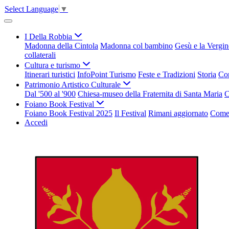
Select Language
▼
I Della Robbia
Madonna della Cintola
Madonna col bambino
Gesù e la Vergin
collaterali
Cultura e turismo
Itinerari turistici
InfoPoint Turismo
Feste e Tradizioni
Storia
Com
Patrimonio Artistico Culturale
Dal '500 al '900
Chiesa-museo della Fraternita di Santa Maria
C
Foiano Book Festival
Foiano Book Festival 2025
Il Festival
Rimani aggiornato
Come 
Accedi