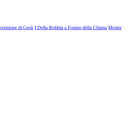
censione di Gesù
I Della Robbia a Foiano della Chiana
Mostre