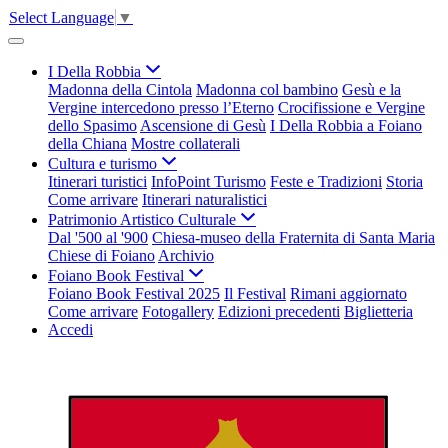
Select Language
▼
I Della Robbia
Madonna della Cintola
Madonna col bambino
Gesù e la
Vergine intercedono presso l’Eterno
Crocifissione e Vergine
dello Spasimo
Ascensione di Gesù
I Della Robbia a Foiano
della Chiana
Mostre collaterali
Cultura e turismo
Itinerari turistici
InfoPoint Turismo
Feste e Tradizioni
Storia
Come arrivare
Itinerari naturalistici
Patrimonio Artistico Culturale
Dal '500 al '900
Chiesa-museo della Fraternita di Santa Maria
Chiese di Foiano
Archivio
Foiano Book Festival
Foiano Book Festival 2025
Il Festival
Rimani aggiornato
Come arrivare
Fotogallery
Edizioni precedenti
Biglietteria
Accedi