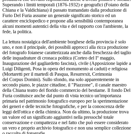
Superando i limiti temporali (1876-1932) e geografici (Foiano della
Chiana e la Valdichiana) il passato tramandato dalla produzione di
Furio Del Furia assume un generale significato storico ed un
carattere enciclopedico e propone alla sensibilità contemporanea
alcuni momenti autentici della vita e del rapporto con l'ambiente, la
fede, la politica.
La lettura nostalgica dell'ambiente borghese della provincia è solo
uno, e non il principale, dei possibili approcci alla ricca produzione
del fotografo foianese caratterizzata anche dalla freschezza del taglio
delle inquadrature di cronaca politica (Corteo del I° maggio,
Inaugurazione del gagliardetto fascista), civile (Apposizione lapide a
Luigi Diligenti, Posa in opera del monumento ai caduti) e religiosa
(Mortaretti per il martedì di Pasqua, Resurrexit, Cerimonia
del Corpus Domini). Sullo sfondo, ma solo apparentemente in
secondo piano, le piazze cittadine, il "Piazzone", il canale maestro
della Chiana teatro del florido commercio del bestiame. Il fondo Del
Furia costituisce anche dal punto di vista tecnico un'importanza
primaria nel patrimonio fotografico europeo per la sperimentazione
dei generi e delle tecniche fotografiche, e per la conoscenza delle
leggi dell'ottica e della chimica. Non da ultimo, la produzione trova
un valore ed un significato aggiuntivi nella pressoché totale
conservazione e compattezza e nel fatto che può essere considerato
un vero e proprio archivio fotografico e non una semplice collezione
o raccolta di fotografie.