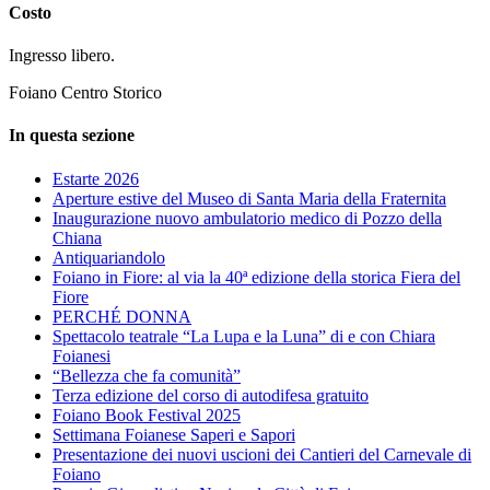
Costo
Ingresso libero.
Foiano Centro Storico
In questa sezione
Estarte 2026
Aperture estive del Museo di Santa Maria della Fraternita
Inaugurazione nuovo ambulatorio medico di Pozzo della
Chiana
Antiquariandolo
Foiano in Fiore: al via la 40ª edizione della storica Fiera del
Fiore
PERCHÉ DONNA
Spettacolo teatrale “La Lupa e la Luna” di e con Chiara
Foianesi
“Bellezza che fa comunità”
Terza edizione del corso di autodifesa gratuito
Foiano Book Festival 2025
Settimana Foianese Saperi e Sapori
Presentazione dei nuovi uscioni dei Cantieri del Carnevale di
Foiano