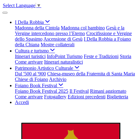
Select Language
▼
I Della Robbia
Madonna della Cintola
Madonna col bambino
Gesù e la
Vergine intercedono presso l’Eterno
Crocifissione e Vergine
dello Spasimo
Ascensione di Gesù
I Della Robbia a Foiano
della Chiana
Mostre collaterali
Cultura e turismo
Itinerari turistici
InfoPoint Turismo
Feste e Tradizioni
Storia
Come arrivare
Itinerari naturalistici
Patrimonio Artistico Culturale
Dal '500 al '900
Chiesa-museo della Fraternita di Santa Maria
Chiese di Foiano
Archivio
Foiano Book Festival
Foiano Book Festival 2025
Il Festival
Rimani aggiornato
Come arrivare
Fotogallery
Edizioni precedenti
Biglietteria
Accedi