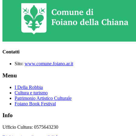
Contatti
Sito:
www.comune.foiano.ar.it
Menu
I Della Robbia
Cultura e turismo
Patrimonio Artistico Culturale
Foiano Book Festival
Info
Ufficio Cultura: 0575643230