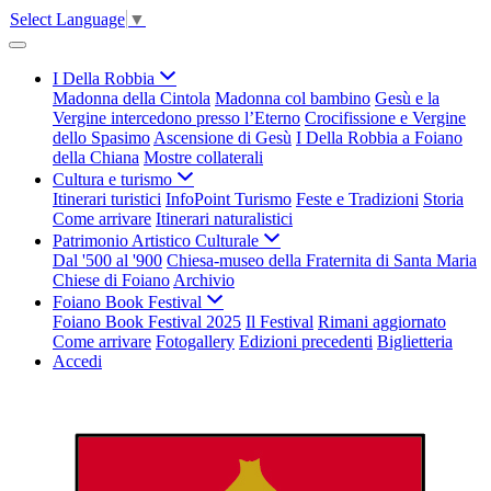
Select Language
▼
I Della Robbia
Madonna della Cintola
Madonna col bambino
Gesù e la
Vergine intercedono presso l’Eterno
Crocifissione e Vergine
dello Spasimo
Ascensione di Gesù
I Della Robbia a Foiano
della Chiana
Mostre collaterali
Cultura e turismo
Itinerari turistici
InfoPoint Turismo
Feste e Tradizioni
Storia
Come arrivare
Itinerari naturalistici
Patrimonio Artistico Culturale
Dal '500 al '900
Chiesa-museo della Fraternita di Santa Maria
Chiese di Foiano
Archivio
Foiano Book Festival
Foiano Book Festival 2025
Il Festival
Rimani aggiornato
Come arrivare
Fotogallery
Edizioni precedenti
Biglietteria
Accedi