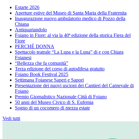
Estarte 2026
Aperture estive del Museo di Santa Maria della Fraternita
Inaugurazione nuovo ambulatorio medico di Pozzo della
Chiana
Antiquariandolo
Foiano in Fiore: al via la 40ª edizione della storica Fiera del
Fiore
PERCHÉ DONNA
Spettacolo teatrale “La Lupa e la Luna” di e con Chiara
Foianesi
“Bellezza che fa comunità”
Terza edizione del corso di autodifesa gratuito
Foiano Book Festival 2025
Settimana Foianese Saperi e Sapori
Presentazione dei nuovi uscioni dei Cantieri del Carnevale di
Foiano
Premio Giornalistico Nazionale Città di Foiano
50 anni del Museo Civico di S. Eufemia
Sogno di un cocomero di mezza estate
Vedi tutti