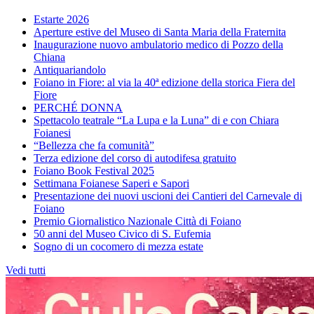
Estarte 2026
Aperture estive del Museo di Santa Maria della Fraternita
Inaugurazione nuovo ambulatorio medico di Pozzo della
Chiana
Antiquariandolo
Foiano in Fiore: al via la 40ª edizione della storica Fiera del
Fiore
PERCHÉ DONNA
Spettacolo teatrale “La Lupa e la Luna” di e con Chiara
Foianesi
“Bellezza che fa comunità”
Terza edizione del corso di autodifesa gratuito
Foiano Book Festival 2025
Settimana Foianese Saperi e Sapori
Presentazione dei nuovi uscioni dei Cantieri del Carnevale di
Foiano
Premio Giornalistico Nazionale Città di Foiano
50 anni del Museo Civico di S. Eufemia
Sogno di un cocomero di mezza estate
Vedi tutti