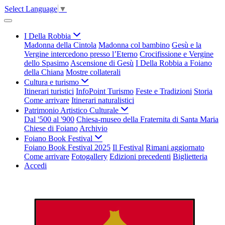
Select Language
▼
I Della Robbia
Madonna della Cintola
Madonna col bambino
Gesù e la
Vergine intercedono presso l’Eterno
Crocifissione e Vergine
dello Spasimo
Ascensione di Gesù
I Della Robbia a Foiano
della Chiana
Mostre collaterali
Cultura e turismo
Itinerari turistici
InfoPoint Turismo
Feste e Tradizioni
Storia
Come arrivare
Itinerari naturalistici
Patrimonio Artistico Culturale
Dal '500 al '900
Chiesa-museo della Fraternita di Santa Maria
Chiese di Foiano
Archivio
Foiano Book Festival
Foiano Book Festival 2025
Il Festival
Rimani aggiornato
Come arrivare
Fotogallery
Edizioni precedenti
Biglietteria
Accedi