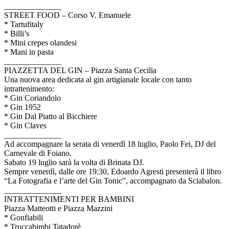
______________
STREET FOOD – Corso V. Emanuele
* Tartufitaly
* Billi’s
* Mini crepes olandesi
* Mani in pasta
______________
PIAZZETTA DEL GIN – Piazza Santa Cecilia
Una nuova area dedicata al gin artigianale locale con tanto
intrattenimento:
* Gin Coriandolo
* Gin 1952
* Gin Dal Piatto al Bicchiere
* Gin Claves
______________
Ad accompagnare la serata di venerdì 18 luglio, Paolo Fei, DJ del
Carnevale di Foiano.
Sabato 19 luglio sarà la volta di Brinata DJ.
Sempre venerdì, dalle ore 19:30, Edoardo Agresti presenterà il libro
“La Fotografia e l’arte del Gin Tonic”, accompagnato da Sciabalon.
______________
INTRATTENIMENTI PER BAMBINI
Piazza Matteotti e Piazza Mazzini
* Gonfiabili
* Truccabimbi Tatadorè