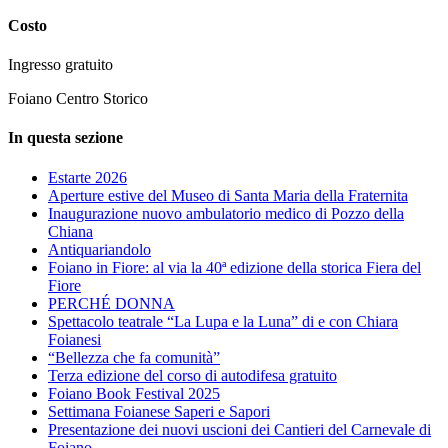
Costo
Ingresso gratuito
Foiano Centro Storico
In questa sezione
Estarte 2026
Aperture estive del Museo di Santa Maria della Fraternita
Inaugurazione nuovo ambulatorio medico di Pozzo della
Chiana
Antiquariandolo
Foiano in Fiore: al via la 40ª edizione della storica Fiera del
Fiore
PERCHÉ DONNA
Spettacolo teatrale “La Lupa e la Luna” di e con Chiara
Foianesi
“Bellezza che fa comunità”
Terza edizione del corso di autodifesa gratuito
Foiano Book Festival 2025
Settimana Foianese Saperi e Sapori
Presentazione dei nuovi uscioni dei Cantieri del Carnevale di
Foiano