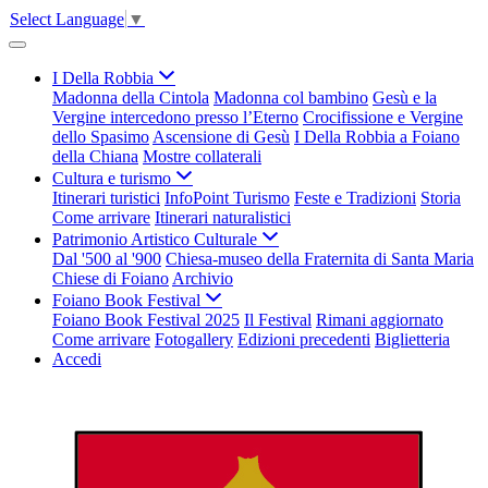
Select Language
▼
I Della Robbia
Madonna della Cintola
Madonna col bambino
Gesù e la
Vergine intercedono presso l’Eterno
Crocifissione e Vergine
dello Spasimo
Ascensione di Gesù
I Della Robbia a Foiano
della Chiana
Mostre collaterali
Cultura e turismo
Itinerari turistici
InfoPoint Turismo
Feste e Tradizioni
Storia
Come arrivare
Itinerari naturalistici
Patrimonio Artistico Culturale
Dal '500 al '900
Chiesa-museo della Fraternita di Santa Maria
Chiese di Foiano
Archivio
Foiano Book Festival
Foiano Book Festival 2025
Il Festival
Rimani aggiornato
Come arrivare
Fotogallery
Edizioni precedenti
Biglietteria
Accedi